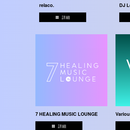
relaco.
DJ L
詳細
7 HEALING MUSIC LOUNGE
Variou
詳細