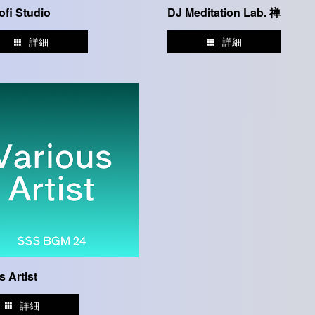
ofi Studio
DJ Meditation Lab. 禅
詳細
詳細
s Artist
詳細