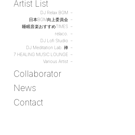
Artist List
DJ Relax BGM
日本BGM向上委員会
睡眠音楽おすすめTIMES
relaco.
DJ Lofi Studio
DJ Meditation Lab. 禅
7 HEALING MUSIC LOUNGE
Various Artist
Collaborator
News
Contact