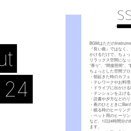
BGMはただのInstrum
『良い曲』ではなく、
ut
かけるだけで、ちょっ
リラックス空間になっ
”香り”、”間接照明”
ちょっとした空間プロ
・朝起きた時のカフェ
 24
・テレワークやお料理
・ドライブに出かける
・テンションを上げる
・読書や夕方などのリ
・夜のひとときにBa
・眠る時のヒーリング
・ペット用のヒーリン
など、1日24時間分
ます。