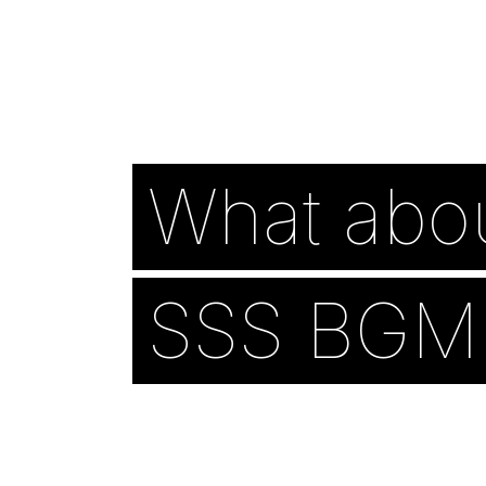
What abo
SSS BGM