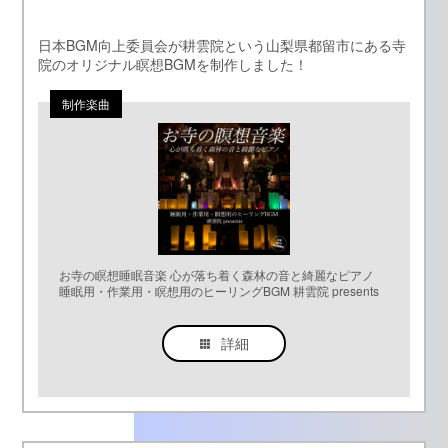
日本BGM向上委員会が耕雲院という山梨県都留市にある寺
院のオリジナル瞑想BGMを制作しました！
お寺の瞑想睡眠音楽 心が落ち着く森林の音と綺麗なピアノ
睡眠用・作業用・瞑想用のヒーリングBGM 耕雲院 presents
詳細