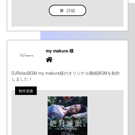
詳細
my makura 様
DJRelaxBGM my makura様のオリジナル睡眠BGMを制作
しました！