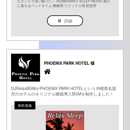
ビエントで深い眠りに～ REMBRANDT SLEEP MUSIC 眠り
に落ちるベッドタイム 睡眠用 リラックス用 瞑想用
詳細
PHOENiX PARK HOTEL 様
DJRelaxBGMがPHOENiX PARK HOTELという沖縄県名護
市のホテルのオリジナル睡眠導入BGMを制作しました！