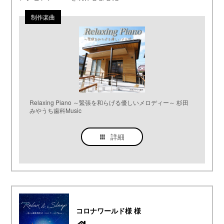
Relaxing Piano ～緊張を和らげる優しいメロディー～ 杉田
みやうち歯科Music
詳細
コロナワールド様 様