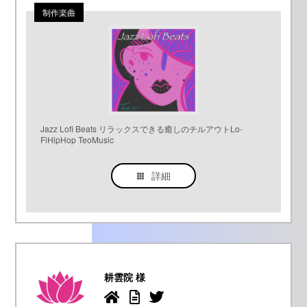
Jazz Lofi Beats リラックスできる癒しのチルアウトLo-
FiHipHop TeoMusic
詳細
耕雲院 様