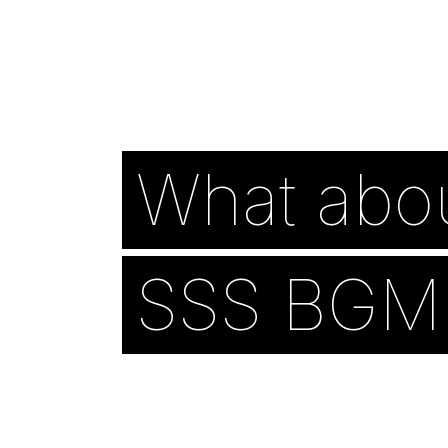
What abo
SSS BGM