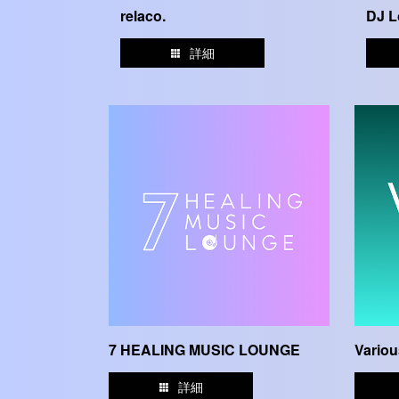
relaco.
DJ L
詳細
7 HEALING MUSIC LOUNGE
Variou
詳細