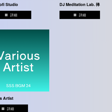
ofi Studio
DJ Meditation Lab. 禅
詳細
詳細
s Artist
詳細