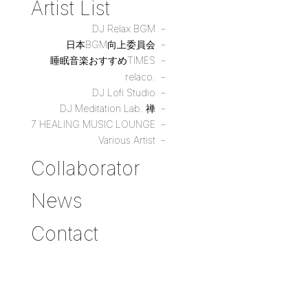
Artist List
DJ Relax BGM
日本BGM向上委員会
睡眠音楽おすすめTIMES
relaco.
DJ Lofi Studio
DJ Meditation Lab. 禅
7 HEALING MUSIC LOUNGE
Various Artist
Collaborator
News
Contact