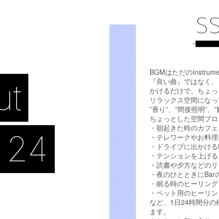
BGMはただのInstrum
『良い曲』ではなく、
ut
かけるだけで、ちょっ
リラックス空間になっ
”香り”、”間接照明”
ちょっとした空間プロ
・朝起きた時のカフェ
 24
・テレワークやお料理
・ドライブに出かける
・テンションを上げる
・読書や夕方などのリ
・夜のひとときにBa
・眠る時のヒーリング
・ペット用のヒーリン
など、1日24時間分
ます。