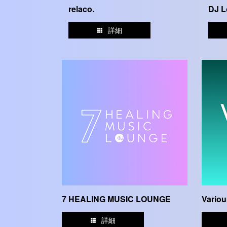
relaco.
DJ L
詳細
7 HEALING MUSIC LOUNGE
Variou
詳細