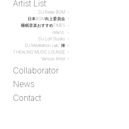
Artist List
DJ Relax BGM
日本BGM向上委員会
睡眠音楽おすすめTIMES
relaco.
DJ Lofi Studio
DJ Meditation Lab. 禅
7 HEALING MUSIC LOUNGE
Various Artist
Collaborator
News
Contact