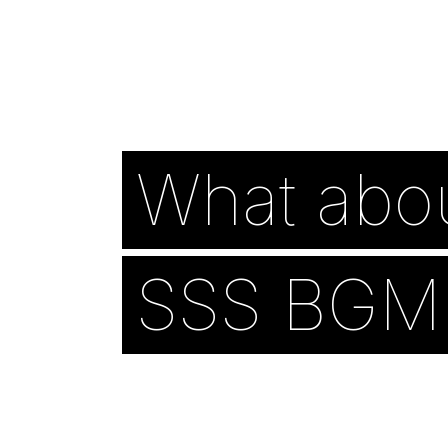
What abo
SSS BGM