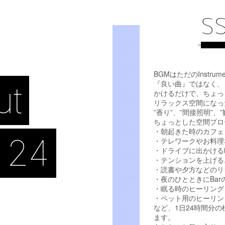
BGMはただのInstrum
『良い曲』ではなく、
ut
かけるだけで、ちょっ
リラックス空間になっ
”香り”、”間接照明”
ちょっとした空間プロ
・朝起きた時のカフェ
 24
・テレワークやお料理
・ドライブに出かける
・テンションを上げる
・読書や夕方などのリ
・夜のひとときにBa
・眠る時のヒーリング
・ペット用のヒーリン
など、1日24時間分
ます。