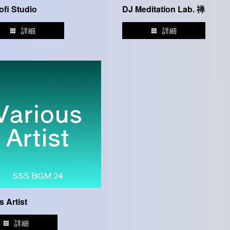
ofi Studio
DJ Meditation Lab. 禅
詳細
詳細
s Artist
詳細