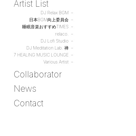
Artist List
DJ Relax BGM
日本BGM向上委員会
睡眠音楽おすすめTIMES
relaco.
DJ Lofi Studio
DJ Meditation Lab. 禅
7 HEALING MUSIC LOUNGE
Various Artist
Collaborator
News
Contact