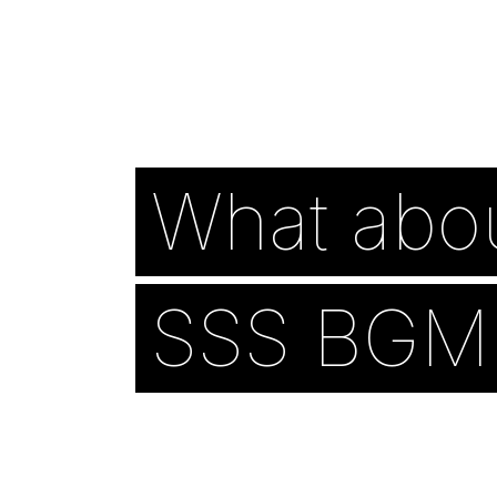
What abo
SSS BGM