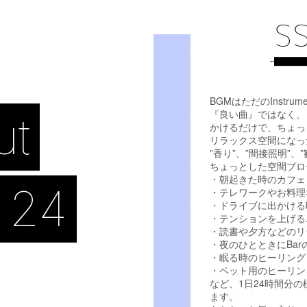
BGMはただのInstrum
『良い曲』ではなく、
ut
かけるだけで、ちょっ
リラックス空間になっ
”香り”、”間接照明”
ちょっとした空間プロ
・朝起きた時のカフェ
 24
・テレワークやお料理
・ドライブに出かける
・テンションを上げる
・読書や夕方などのリ
・夜のひとときにBa
・眠る時のヒーリング
・ペット用のヒーリン
など、1日24時間分
ます。