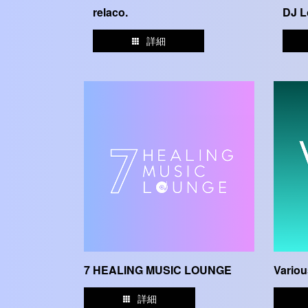
relaco.
DJ L
詳細
7 HEALING MUSIC LOUNGE
Variou
詳細