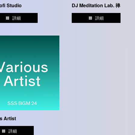
ofi Studio
DJ Meditation Lab. 禅
詳細
詳細
s Artist
詳細