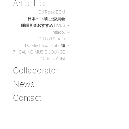
Artist List
DJ Relax BGM
日本BGM向上委員会
睡眠音楽おすすめTIMES
relaco.
DJ Lofi Studio
DJ Meditation Lab. 禅
7 HEALING MUSIC LOUNGE
Various Artist
Collaborator
News
Contact