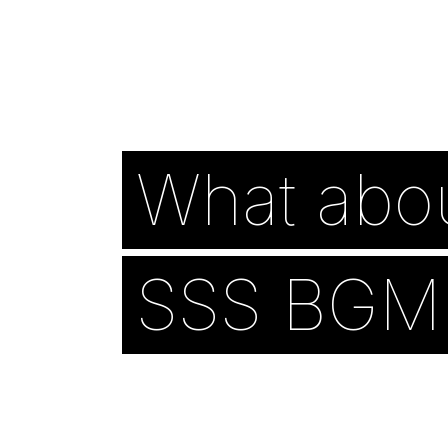
What abo
SSS BGM