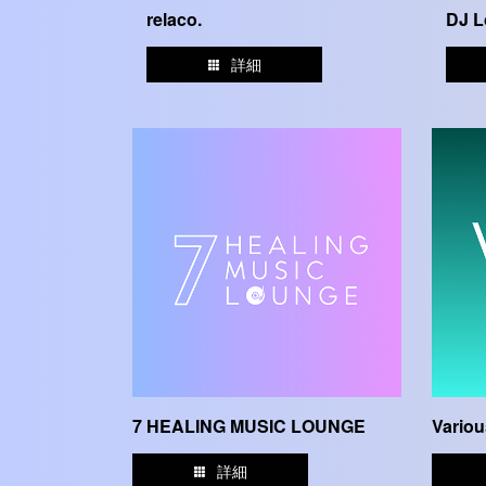
relaco.
DJ L
詳細
7 HEALING MUSIC LOUNGE
Variou
詳細