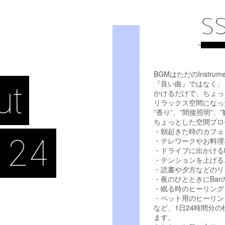
BGMはただのInstrum
『良い曲』ではなく、
ut
かけるだけで、ちょっ
リラックス空間になっ
”香り”、”間接照明”
ちょっとした空間プロ
・朝起きた時のカフェ
 24
・テレワークやお料理
・ドライブに出かける
・テンションを上げる
・読書や夕方などのリ
・夜のひとときにBa
・眠る時のヒーリング
・ペット用のヒーリン
など、1日24時間分
ます。