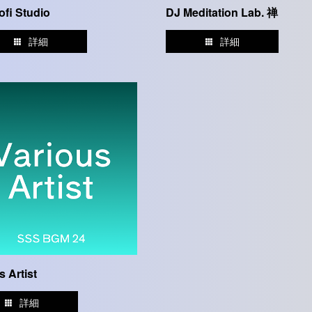
ofi Studio
DJ Meditation Lab. 禅
詳細
詳細
s Artist
詳細