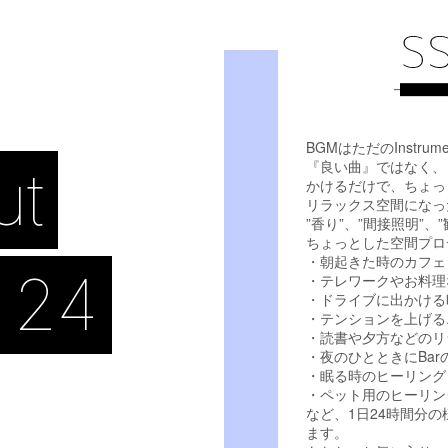
BGMはただのInstrum
『良い曲』ではなく、
ut
かけるだけで、ちょっ
リラックス空間になっ
”香り”、”間接照明”
ちょっとした空間プロ
・朝起きた時のカフェ
 24
・テレワークやお料理
・ドライブに出かける
・テンションを上げる
・読書や夕方などのリ
・夜のひとときにBa
・眠る時のヒーリング
・ペット用のヒーリン
など、1日24時間分
ます。