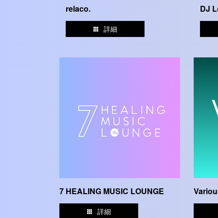
relaco.
DJ L
詳細
7 HEALING MUSIC LOUNGE
Variou
詳細