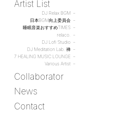
Artist List
DJ Relax BGM
日本BGM向上委員会
睡眠音楽おすすめTIMES
relaco.
DJ Lofi Studio
DJ Meditation Lab. 禅
7 HEALING MUSIC LOUNGE
Various Artist
Collaborator
News
Contact