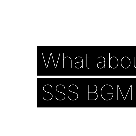
What abo
SSS BGM