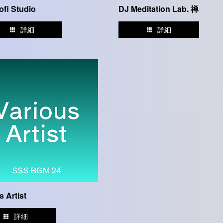
ofi Studio
DJ Meditation Lab. 禅
詳細
詳細
s Artist
詳細