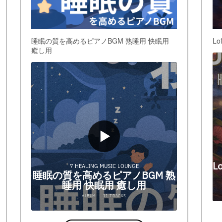
睡眠の質を高めるピアノBGM 熟睡用 快眠用
Lo
癒し用