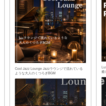
Lu
Cool Jazz Lounge Jazzラウンジで流れている
癒
ような大人のくつろぎBGM