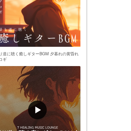
り道に聴く癒しギターBGM 夕暮れの黄昏れ
コギ