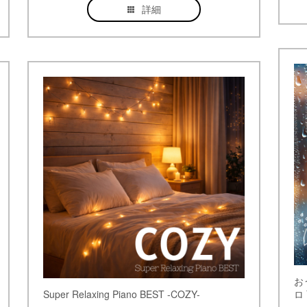
詳細
お
Super Relaxing Piano BEST -COZY-
ロ