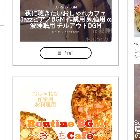
"
し
詳細
シ