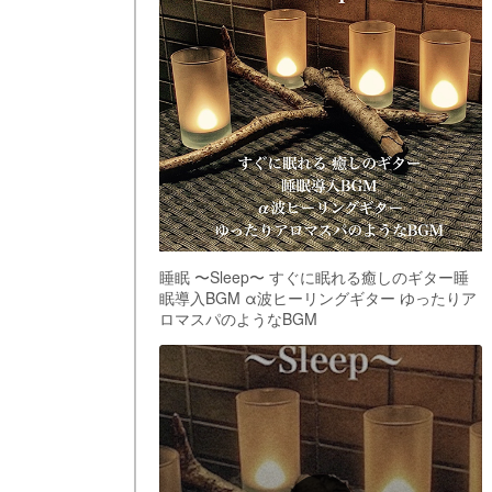
睡眠 〜Sleep〜 すぐに眠れる癒しのギター睡
眠導入BGM α波ヒーリングギター ゆったりア
ロマスパのようなBGM