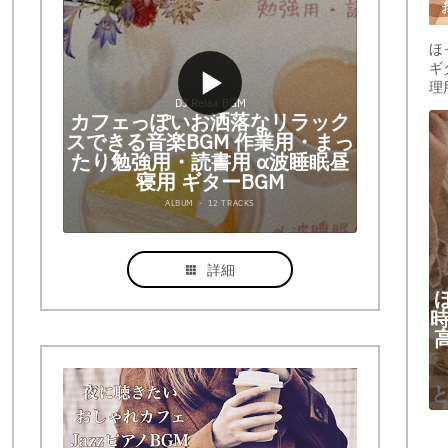
ほ
ギ
理
詳細