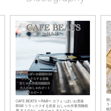
朝
CAFE BEATS 〜R&B〜 カフェっぽいお洒落
ラ
BGM リラックスする音楽 おしゃれ作業用睡眠
眠
用 大人のおしゃれビート チルビート