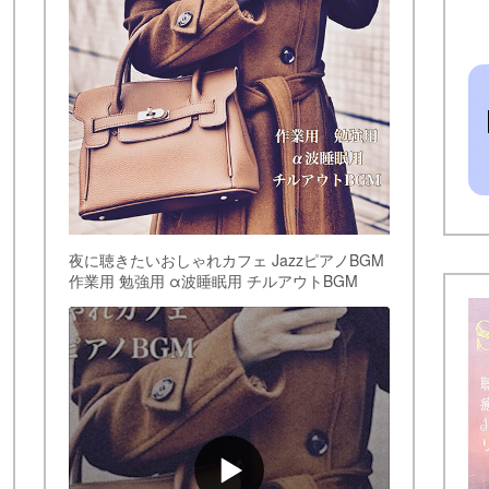
夜に聴きたいおしゃれカフェ JazzピアノBGM
作業用 勉強用 α波睡眠用 チルアウトBGM