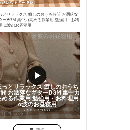
っとリラックス 癒しのおうち時間 お洒落な
ターBGM 集中力高める作業用 勉強用・お料
用 α波のお昼寝用
詳細