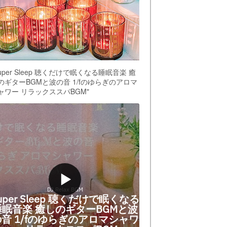
Super Sleep 聴くだけで眠くなる睡眠音楽 癒
のギターBGMと波の音 1/fのゆらぎのアロマ
ャワー リラックススパBGM"