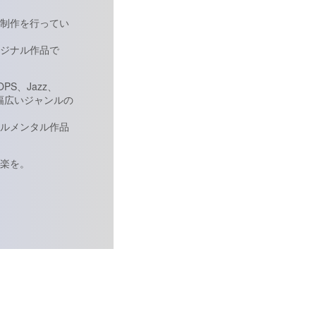
制作を行ってい
ジナル作品で
S、Jazz、
など、幅広いジャンルの
ルメンタル作品
楽を。