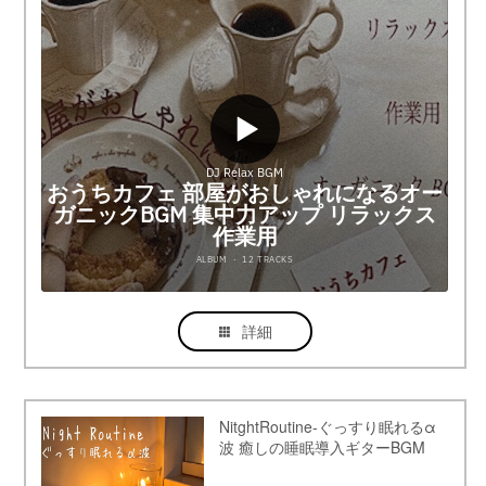
詳細
NitghtRoutine-ぐっすり眠れるα
波 癒しの睡眠導入ギターBGM